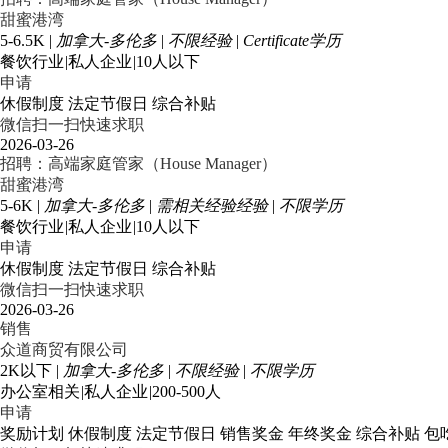
甜蜜港湾
5-6.5K
|
加拿大-多伦多
|
不限经验
|
Certificate学历
餐饮行业
|
私人企业
|
10人以下
申请
休假制度
法定节假日
综合补贴
微信扫一扫快速求职
2026-03-26
招聘：高端家庭管家（House Manager）
甜蜜港湾
5-6K
|
加拿大-多伦多
|
需相关经验经验
|
不限学历
餐饮行业
|
私人企业
|
10人以下
申请
休假制度
法定节假日
综合补贴
微信扫一扫快速求职
2026-03-26
销售
众道商贸有限公司
2K以下
|
加拿大-多伦多
|
不限经验
|
不限学历
办公室相关
|
私人企业
|
200-500人
申请
奖励计划
休假制度
法定节假日
销售奖金
年终奖金
综合补贴
包