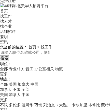
免费注册
首页
找工作
找人才
找企业
店铺招聘
兼职
资讯
您当前的位置：
首页
>
找工作
职位：
全部
专业相关
普工
办公室相关
物流
更多
地点：
全部
美国
加拿大
中国
加拿大
不限
全部
美国
加拿大
中国
更多
不限
多伦多
温哥华
万锦
列治文（大温）
卡尔加里
本拿比
蒙特