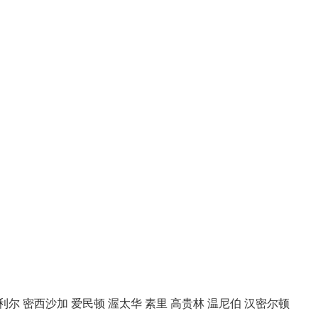
利尔
密西沙加
爱民顿
渥太华
素里
高贵林
温尼伯
汉密尔顿