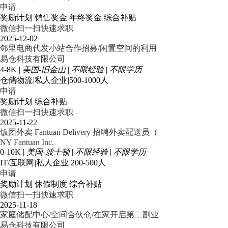
申请
奖励计划
销售奖金
年终奖金
综合补贴
微信扫一扫快速求职
2025-12-02
邻里电商代发小站合作招募/闲置空间的利用
易仓科技有限公司
4-8K
|
美国-旧金山
|
不限经验
|
不限学历
仓储物流
|
私人企业
|
500-1000人
申请
奖励计划
综合补贴
微信扫一扫快速求职
2025-11-22
饭团外卖 Fantuan Delivery 招聘外卖配送员（
NY Fantuan Inc.
0-10K
|
美国-波士顿
|
不限经验
|
不限学历
IT/互联网
|
私人企业
|
200-500人
申请
奖励计划
休假制度
综合补贴
微信扫一扫快速求职
2025-11-18
家庭储配中心/空间合伙仓/在家开启第二副业
易仓科技有限公司