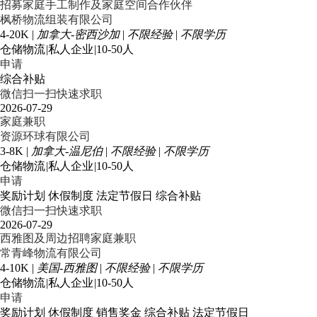
招募家庭手工制作及家庭空间合作伙伴
枫桥物流组装有限公司
4-20K
|
加拿大-密西沙加
|
不限经验
|
不限学历
仓储物流
|
私人企业
|
10-50人
申请
综合补贴
微信扫一扫快速求职
2026-07-29
家庭兼职
资源环球有限公司
3-8K
|
加拿大-温尼伯
|
不限经验
|
不限学历
仓储物流
|
私人企业
|
10-50人
申请
奖励计划
休假制度
法定节假日
综合补贴
微信扫一扫快速求职
2026-07-29
西雅图及周边招聘家庭兼职
常青峰物流有限公司
4-10K
|
美国-西雅图
|
不限经验
|
不限学历
仓储物流
|
私人企业
|
10-50人
申请
奖励计划
休假制度
销售奖金
综合补贴
法定节假日