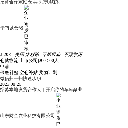
招募合作家庭仓 共享跨境红利
华南城仓储
3-20K
|
美国-洛杉矶
|
不限经验
|
不限学历
仓储物流
|
上市公司
|
200-500人
申请
保底补贴
空仓补贴
奖励计划
微信扫一扫快速求职
2025-08-26
招募本地发货合作人｜开启你的车库副业
山东财金农业科技有限公司