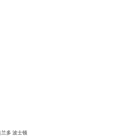
奥兰多
波士顿