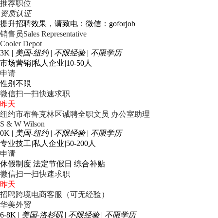
推荐职位
资质认证
提升招聘效果，请致电：微信：goforjob
销售员Sales Representative
Cooler Depot
3K
|
美国-纽约
|
不限经验
|
不限学历
市场营销
|
私人企业
|
10-50人
申请
性别不限
微信扫一扫快速求职
昨天
纽约市布鲁克林区诚聘全职文员 办公室助理
S & W Wilson
0K
|
美国-纽约
|
不限经验
|
不限学历
专业技工
|
私人企业
|
50-200人
申请
休假制度
法定节假日
综合补贴
微信扫一扫快速求职
昨天
招聘跨境电商客服（可无经验）
华美外贸
6-8K
|
美国-洛杉矶
|
不限经验
|
不限学历