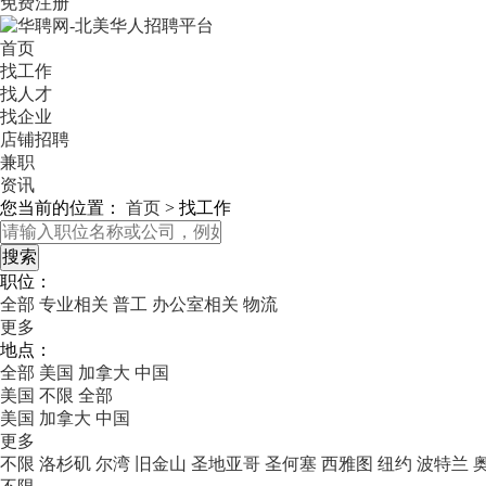
免费注册
首页
找工作
找人才
找企业
店铺招聘
兼职
资讯
您当前的位置：
首页
>
找工作
职位：
全部
专业相关
普工
办公室相关
物流
更多
地点：
全部
美国
加拿大
中国
美国
不限
全部
美国
加拿大
中国
更多
不限
洛杉矶
尔湾
旧金山
圣地亚哥
圣何塞
西雅图
纽约
波特兰