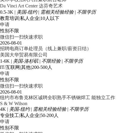
Da Vinci Art Center 达芬奇艺术
0.5-3K
|
美国-纽约
|
需相关经验经验
|
不限学历
教育培训
|
私人企业
|
10人以下
申请
性别不限
微信扫一扫快速求职
2026-08-01
招聘电商订单处理员（线上兼职/薪资日结）
美国大华贸易有限公司
1-6K
|
美国-洛杉矶
|
不限经验
|
不限学历
IT/互联网
|
其他
|
200-500人
申请
性别不限
微信扫一扫快速求职
2026-08-01
纽约市布鲁克林区诚聘全职熟手不锈钢焊工 能独立工作
S & W Wilson
4K
|
美国-纽约
|
需相关经验经验
|
不限学历
专业技工
|
私人企业
|
50-200人
申请
性别不限