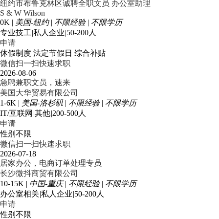
纽约市布鲁克林区诚聘全职文员 办公室助理
S & W Wilson
0K
|
美国-纽约
|
不限经验
|
不限学历
专业技工
|
私人企业
|
50-200人
申请
休假制度
法定节假日
综合补贴
微信扫一扫快速求职
2026-08-06
急聘兼职文员，速来
美国大华贸易有限公司
1-6K
|
美国-洛杉矶
|
不限经验
|
不限学历
IT/互联网
|
其他
|
200-500人
申请
性别不限
微信扫一扫快速求职
2026-07-18
居家办公，电商订单处理专员
长沙微抖商贸有限公司
10-15K
|
中国-重庆
|
不限经验
|
不限学历
办公室相关
|
私人企业
|
50-200人
申请
性别不限