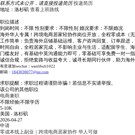
联系方式未公开，请直接投递简历
投递简历
地址：洛杉矶
查看上班路线
职位描述
到岗时间：不限
性别要求：不限性别
婚况要求：不限婚况
海外华人专属！跨境电商居家轻协作岗位开放，全程零成本（无
工作简单：负责海外店铺基础运维、客户咨询回复、订单跟进，
时间自由，全程居家完成，不影响主业与生活，适配留学生、海
门槛友好，有基础中英沟通能力即可，零基础可享免费一对一指
诚信合规，拒绝套路与收益夸大，诚寻长期同行伙伴，助力海外
有意请加
wechat
：
wanlibuli1022
邮箱：
1643036077@qq.com
求职提醒：求职过程请谨防诈骗！若信息不实请举报。
该公司的其他职位
电商兼职
不限经验
|
不限学历
5-10K
美国 - 洛杉矶
2026-04-27
申请
零成本线上副业｜跨境电商居家协作 华人可做