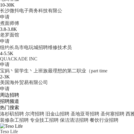
10-30K
长沙微抖电子商务科技有限公
申请
煮面师傅
3.8-3.8K
老罗面馆
申请
纽约长岛市电玩城招聘维修技术员
4-5.5K
QUACKADE INC
申请
宝妈丶留学生丶上班族最理想的第二职业（part time
2-3K
美国海外贸易有限公司
申请
周边招聘
招聘频道
热门搜索
洛杉矶招聘
尔湾招聘
旧金山招聘
圣地亚哥招聘
圣何塞招聘
西
装修杂工招聘
专业技工招聘
保洁清洁招聘
餐饮行业招聘
Teso Life