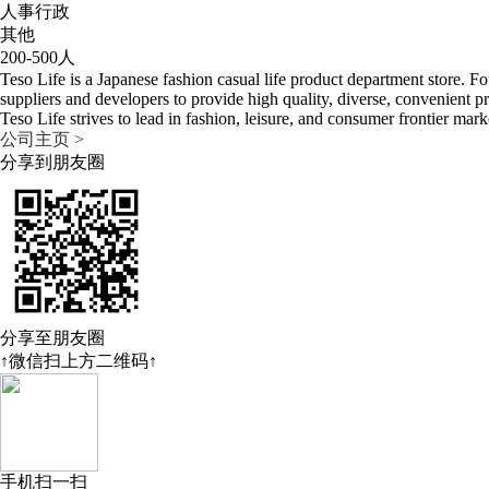
人事行政
其他
200-500人
Teso Life is a Japanese fashion casual life product department store
suppliers and developers to provide high quality, diverse, convenient pr
Teso Life strives to lead in fashion, leisure, and consumer frontier mar
公司主页 >
分享到朋友圈
分享至朋友圈
↑微信扫上方二维码↑
手机扫一扫