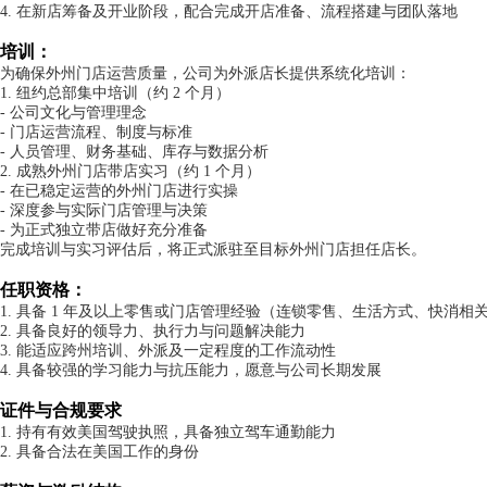
4. 在新店筹备及开业阶段，配合完成开店准备、流程搭建与团队落地
培训：
为确保外州门店运营质量，公司为外派店长提供系统化培训：
1. 纽约总部集中培训（约 2 个月）
- 公司文化与管理理念
- 门店运营流程、制度与标准
- 人员管理、财务基础、库存与数据分析
2. 成熟外州门店带店实习（约 1 个月）
- 在已稳定运营的外州门店进行实操
- 深度参与实际门店管理与决策
- 为正式独立带店做好充分准备
完成培训与实习评估后，将正式派驻至目标外州门店担任店长。
任职资格：
1. 具备 1 年及以上零售或门店管理经验（连锁零售、生活方式、快消相
2. 具备良好的领导力、执行力与问题解决能力
3. 能适应跨州培训、外派及一定程度的工作流动性
4. 具备较强的学习能力与抗压能力，愿意与公司长期发展
证件与合规要求
1. 持有有效美国驾驶执照，具备独立驾车通勤能力
2. 具备合法在美国工作的身份