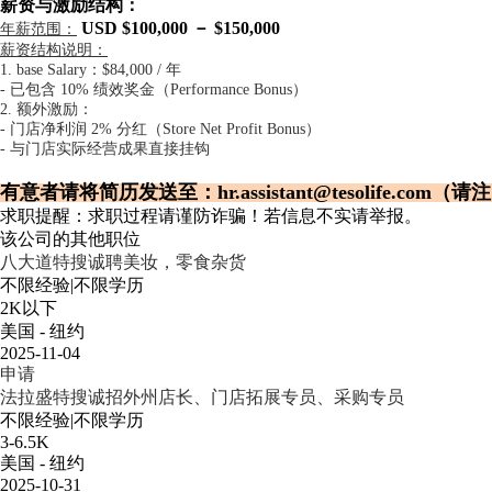
薪资与激励结构：
USD $100,000 － $150,000
年薪范围：
薪资结构说明：
1. ba
se Salary：$84,000 / 年
- 已包含 10% 绩效奖金（Performance Bonus）
2. 额外激励：
- 门店净利润 2% 分红（Store Net Profit Bonus）
- 与门店实际经营成果直接挂钩
有意者请将简历发送至：hr.assistant@tesolife.com
求职提醒：求职过程请谨防诈骗！若信息不实请举报。
该公司的其他职位
八大道特搜诚聘美妆，零食杂货
不限经验
|
不限学历
2K以下
美国 - 纽约
2025-11-04
申请
法拉盛特搜诚招外州店长、门店拓展专员、采购专员
不限经验
|
不限学历
3-6.5K
美国 - 纽约
2025-10-31