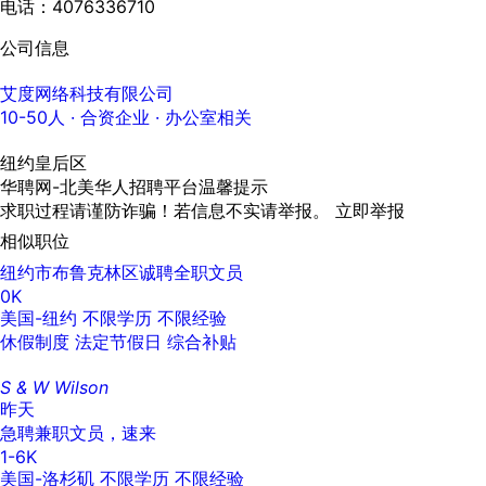
电话：4076336710
公司信息
艾度网络科技有限公司
10-50人
· 合资企业 ·
办公室相关
纽约皇后区
华聘网-北美华人招聘平台温馨提示
求职过程请谨防诈骗！若信息不实请举报。
立即举报
相似职位
纽约市布鲁克林区诚聘全职文员
0K
美国-纽约
不限学历
不限经验
休假制度
法定节假日
综合补贴
S & W Wilson
昨天
急聘兼职文员，速来
1-6K
美国-洛杉矶
不限学历
不限经验