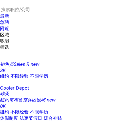
最新
急聘
附近
区域
职能
筛选
销售员Sales R
new
3K
纽约
不限经验
不限学历
Cooler Depot
昨天
纽约市布鲁克林区诚聘
new
0K
纽约
不限经验
不限学历
休假制度
法定节假日
综合补贴