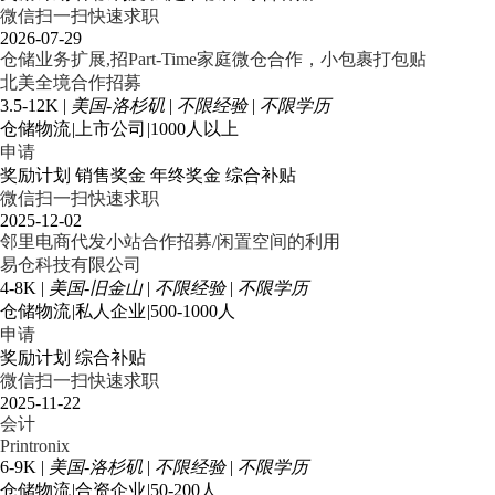
微信扫一扫快速求职
2026-07-29
仓储业务扩展,招Part-Time家庭微仓合作，小包裹打包贴
北美全境合作招募
3.5-12K
|
美国-洛杉矶
|
不限经验
|
不限学历
仓储物流
|
上市公司
|
1000人以上
申请
奖励计划
销售奖金
年终奖金
综合补贴
微信扫一扫快速求职
2025-12-02
邻里电商代发小站合作招募/闲置空间的利用
易仓科技有限公司
4-8K
|
美国-旧金山
|
不限经验
|
不限学历
仓储物流
|
私人企业
|
500-1000人
申请
奖励计划
综合补贴
微信扫一扫快速求职
2025-11-22
会计
Printronix
6-9K
|
美国-洛杉矶
|
不限经验
|
不限学历
仓储物流
|
合资企业
|
50-200人