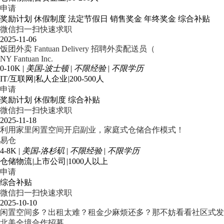
申请
奖励计划
休假制度
法定节假日
销售奖金
年终奖金
综合补贴
微信扫一扫快速求职
2025-11-06
饭团外卖 Fantuan Delivery 招聘外卖配送员（
NY Fantuan Inc.
0-10K
|
美国-波士顿
|
不限经验
|
不限学历
IT/互联网
|
私人企业
|
200-500人
申请
奖励计划
休假制度
综合补贴
微信扫一扫快速求职
2025-11-18
利用家里闲置空间开启副业，家庭式仓储合作模式！
易仓
4-8K
|
美国-洛杉矶
|
不限经验
|
不限学历
仓储物流
|
上市公司
|
1000人以上
申请
综合补贴
微信扫一扫快速求职
2025-10-10
闲置空间多？出租太难？租金少麻烦还多？那不妨看看社区式发
北美全境合作招募