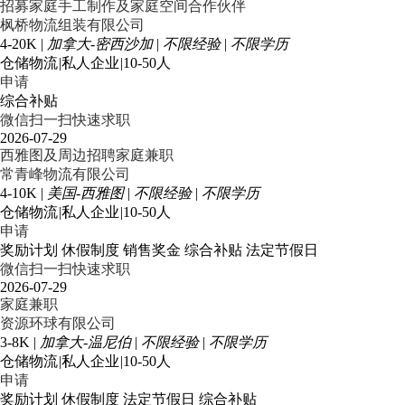
招募家庭手工制作及家庭空间合作伙伴
枫桥物流组装有限公司
4-20K
|
加拿大-密西沙加
|
不限经验
|
不限学历
仓储物流
|
私人企业
|
10-50人
申请
综合补贴
微信扫一扫快速求职
2026-07-29
西雅图及周边招聘家庭兼职
常青峰物流有限公司
4-10K
|
美国-西雅图
|
不限经验
|
不限学历
仓储物流
|
私人企业
|
10-50人
申请
奖励计划
休假制度
销售奖金
综合补贴
法定节假日
微信扫一扫快速求职
2026-07-29
家庭兼职
资源环球有限公司
3-8K
|
加拿大-温尼伯
|
不限经验
|
不限学历
仓储物流
|
私人企业
|
10-50人
申请
奖励计划
休假制度
法定节假日
综合补贴